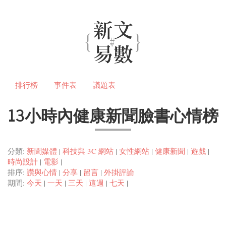
排行榜
事件表
議題表
13小時內健康新聞臉書心情榜
分類:
新聞媒體
|
科技與 3C 網站
|
女性網站
|
健康新聞
|
遊戲
|
時尚設計
|
電影
|
排序:
讚與心情
|
分享
|
留言
|
外掛評論
期間:
今天
|
一天
|
三天
|
這週
|
七天
|