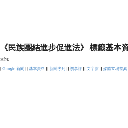
《民族團結進步促進法》 標籤基本資料
查詢:
|
Google 新聞
||
基本資料
||
新聞序列
||
讚享評
||
文字雲
||
媒體立場差異