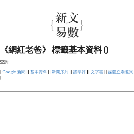
《網紅老爸》 標籤基本資料 ()
查詢:
|
Google 新聞
||
基本資料
||
新聞序列
||
讚享評
||
文字雲
||
媒體立場差異
|