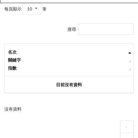
每頁顯示
10
筆
搜尋
名次
關鍵字
指數
目前沒有資料
沒有資料
‹