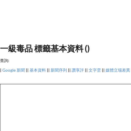
一級毒品 標籤基本資料 ()
查詢:
|
Google 新聞
||
基本資料
||
新聞序列
||
讚享評
||
文字雲
||
媒體立場差異