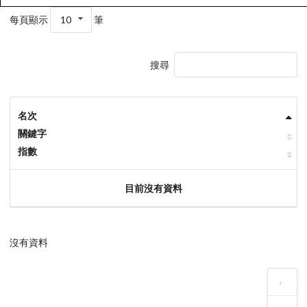
每頁顯示
10
筆
搜尋
名次
關鍵字
指數
目前沒有資料
沒有資料
‹