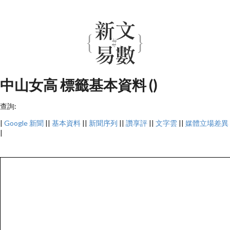
中山女高 標籤基本資料 ()
查詢:
|
Google 新聞
||
基本資料
||
新聞序列
||
讚享評
||
文字雲
||
媒體立場差異
|