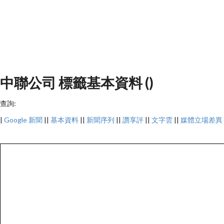
中聯公司 標籤基本資料 ()
查詢:
|
Google 新聞
||
基本資料
||
新聞序列
||
讚享評
||
文字雲
||
媒體立場差異