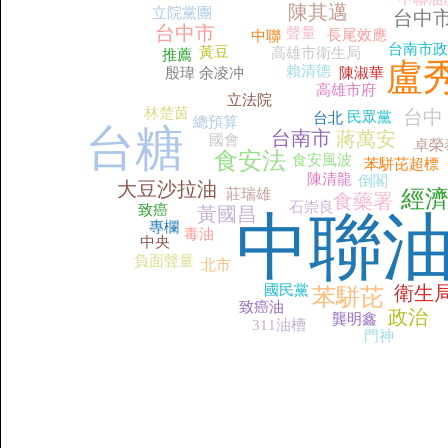
陳其邁
立院黨團
台中
台中市
聲量
長尾效應
中聯
台南市政
黃豆
高雄市衛生局
推薦
盧
賴清德
殷瑋
余凌冲
陳淑華
高雄市府
立法院
林楚茵
台中
民眾黨
台北
總預算
台糖
台南市
蔣萬安
國會
卓榮
食安法
食安風波
苯駢芘超標
陳清龍
倒閣
大豆沙拉油
莊瑞雄
經
食藥署
石崇良
致癌
黃國昌
中聯
專欄
毒油
中央
負面聲量
北市
國民黨
衛生
苯駢芘
致癌油
政治
龔明鑫
311油槽
門神