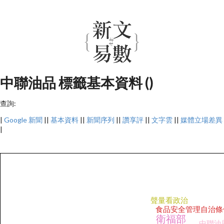
中聯油品 標籤基本資料 ()
查詢:
|
Google 新聞
||
基本資料
||
新聞序列
||
讚享評
||
文字雲
||
媒體立場差異
|
聲量看政治
食品安全管理自治條
衛福部
中聯油