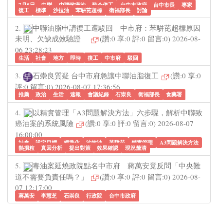
7月5日
中聯
中聯致癌油
勒令停工
台中市政府
台中市長
專家
復工
標準
沙拉油
苯駢芘超標
衛福部長
討論
2.
中聯油脂申請復工遭駁回 中市府：苯駢芘超標原因
未明、欠缺成效驗證
(讚:0 享:0 評:0 留言:0) 2026-08-
06 23:28:23
生活
社會
地方
即時
復工
中市府
駁回
3.
石崇良質疑 台中市府急讓中聯油脂復工
(讚:0 享:0
評:0 留言:0) 2026-08-07 17:36:56
推薦
政治
生活
速報
會議紀錄
石崇良
衛福部長
食藥署
4.
以精實管理「A3問題解決方法」六步驟，解析中聯致
癌油案的系統風險
(讚:0 享:0 評:0 留言:0) 2026-08-07
16:00:00
社會
設定目標
標準化
沙拉油
苯駢芘
精實管理
A3問題解決方法
熱損粒
真因分析
提出對策
效果確認
現況釐清
5.
毒油案延燒政院點名中市府 蔣萬安竟反問「中央難
道不需要負責任嗎？」
(讚:0 享:0 評:0 留言:0) 2026-08-
07 12:17:00
蔣萬安
李慧芝
石崇良
行政院
台中市政府