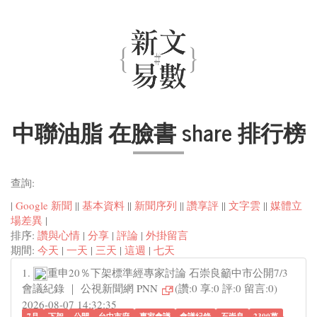
中聯油脂 在臉書 share 排行榜
查詢:
|
Google 新聞
||
基本資料
||
新聞序列
||
讚享評
||
文字雲
||
媒體立
場差異
|
排序:
讚與心情
|
分享
|
評論
|
外掛留言
期間:
今天
|
一天
|
三天
|
這週
|
七天
1.
重申20％下架標準經專家討論 石崇良籲中市公開7/3
會議紀錄 ｜ 公視新聞網 PNN
(讚:0 享:0 評:0 留言:0)
2026-08-07 14:32:35
7月
下架
公開
台中市府
專家會議
會議紀錄
石崇良
2300萬