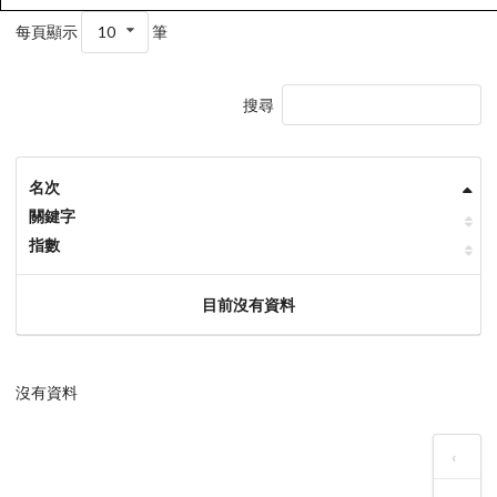
每頁顯示
10
筆
搜尋
名次
關鍵字
指數
目前沒有資料
沒有資料
‹