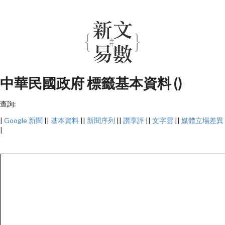
中華民國政府 標籤基本資料 ()
查詢:
|
Google 新聞
||
基本資料
||
新聞序列
||
讚享評
||
文字雲
||
媒體立場差異
|