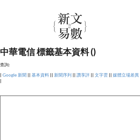
中華電信 標籤基本資料 ()
查詢:
|
Google 新聞
||
基本資料
||
新聞序列
||
讚享評
||
文字雲
||
媒體立場差異
|