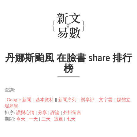
丹娜斯颱風 在臉書 share 排行
榜
查詢:
|
Google 新聞
||
基本資料
||
新聞序列
||
讚享評
||
文字雲
||
媒體立
場差異
|
排序:
讚與心情
|
分享
|
評論
|
外掛留言
期間:
今天
|
一天
|
三天
|
這週
|
七天