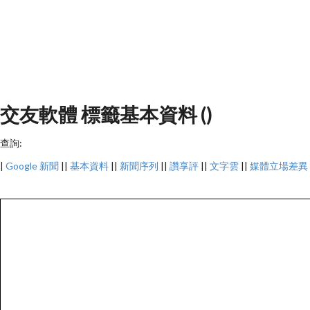
交友軟體 標籤基本資料 ()
查詢:
|
Google 新聞
||
基本資料
||
新聞序列
||
讚享評
||
文字雲
||
媒體立場差異