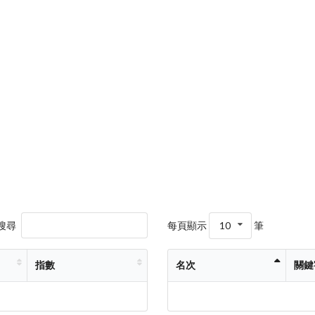
搜尋
每頁顯示
10
筆
指數
名次
關鍵