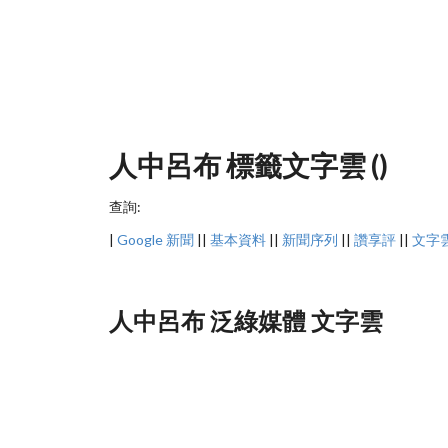
人中呂布 標籤文字雲 ()
查詢:
|
Google 新聞
||
基本資料
||
新聞序列
||
讚享評
||
文字
人中呂布 泛綠媒體 文字雲