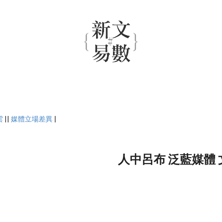
雲
||
媒體立場差異
|
人中呂布 泛藍媒體