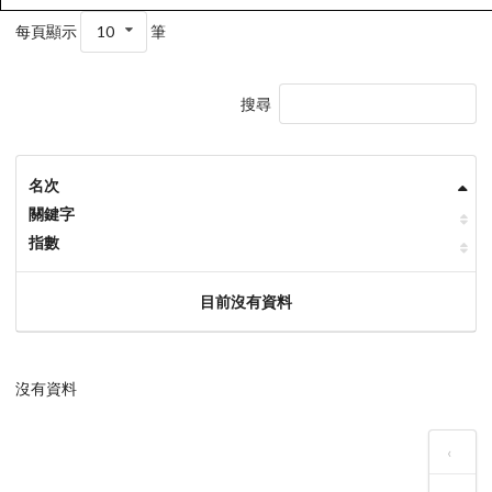
每頁顯示
10
筆
搜尋
名次
關鍵字
指數
目前沒有資料
沒有資料
‹