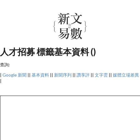
人才招募 標籤基本資料 ()
查詢:
|
Google 新聞
||
基本資料
||
新聞序列
||
讚享評
||
文字雲
||
媒體立場差異
|