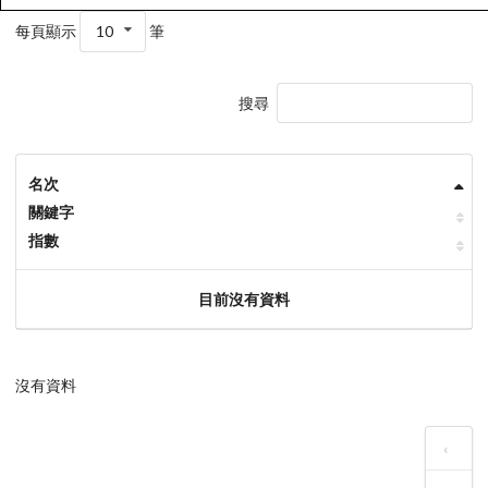
每頁顯示
10
筆
搜尋
名次
關鍵字
指數
目前沒有資料
沒有資料
‹