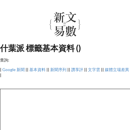
什葉派 標籤基本資料 ()
查詢:
|
Google 新聞
||
基本資料
||
新聞序列
||
讚享評
||
文字雲
||
媒體立場差異
|