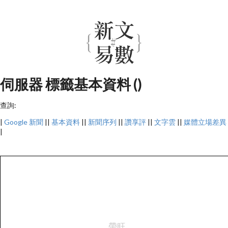
伺服器 標籤基本資料 ()
查詢:
|
Google 新聞
||
基本資料
||
新聞序列
||
讚享評
||
文字雲
||
媒體立場差異
|
帶旺