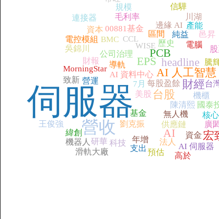
信驊
規模
毛利率
川湖
連接器
邊緣 AI
產能
00881基金
資本
區間
純益
邑昇
CCL
電控模組
BMC
歷史
電腦
WISE
吳錦川
股
PCB
公司治理
EPS
財報
headline
騰
導軌
MorningStar
AI 人工智慧
AI 資料中心
致新
營運
財經
每股盈餘
7月
台
伺服器
台股
美股
機櫃
陳清熙
國泰
基金
無人機
核心
營收
王俊強
劉克振
供應鏈
廣
AI
緯創
宏
資金
年增
研華
機器人
法人
科技
AI 伺服器
支出
滑軌大廠
預估
高於