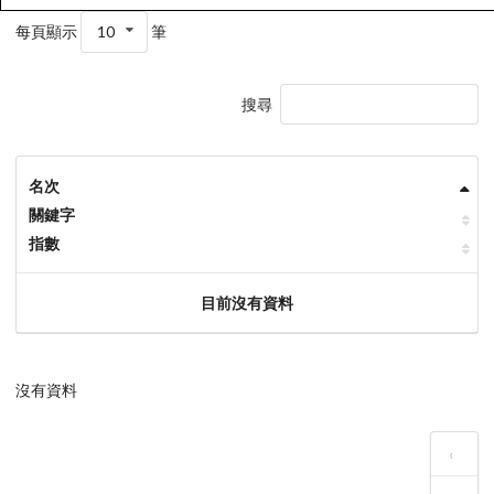
每頁顯示
10
筆
搜尋
名次
關鍵字
指數
目前沒有資料
沒有資料
‹