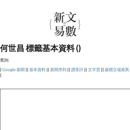
何世昌 標籤基本資料 ()
查詢:
|
Google 新聞
||
基本資料
||
新聞序列
||
讚享評
||
文字雲
||
媒體立場差異
|