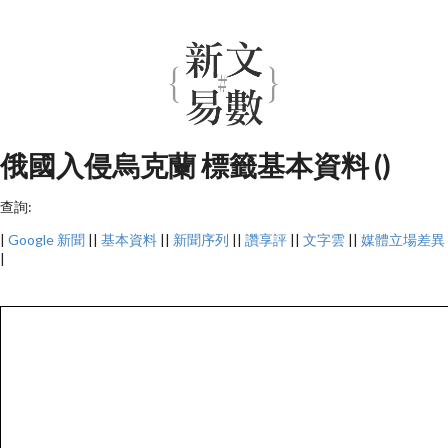
俄國入侵烏克蘭 標籤基本資料 ()
查詢:
|
Google 新聞
||
基本資料
||
新聞序列
||
讚享評
||
文字雲
||
媒體立場差異
|