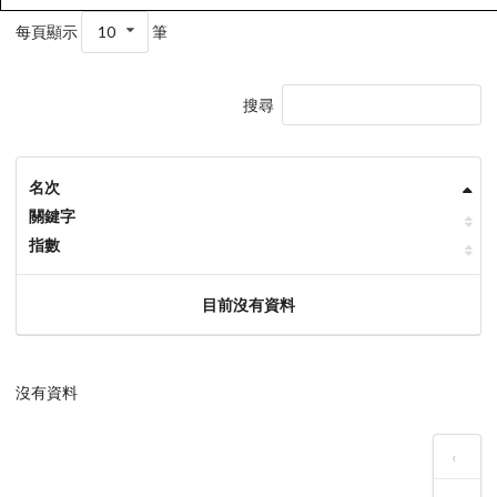
每頁顯示
10
筆
搜尋
名次
關鍵字
指數
目前沒有資料
沒有資料
‹