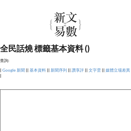
全民話燒 標籤基本資料 ()
查詢:
|
Google 新聞
||
基本資料
||
新聞序列
||
讚享評
||
文字雲
||
媒體立場差異
|