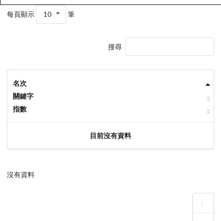
每頁顯示
10
筆
搜尋
名次
關鍵字
指數
目前沒有資料
沒有資料
‹