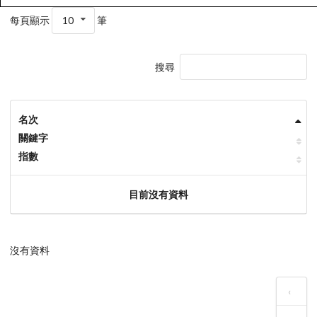
每頁顯示
10
筆
搜尋
名次
關鍵字
指數
目前沒有資料
沒有資料
‹