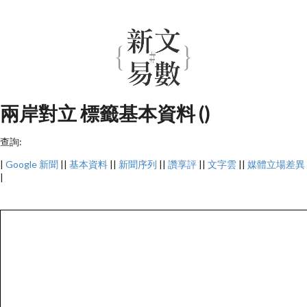
兩岸對立 標籤基本資料 ()
查詢:
|
Google 新聞
||
基本資料
||
新聞序列
||
讚享評
||
文字雲
||
媒體立場差異
|