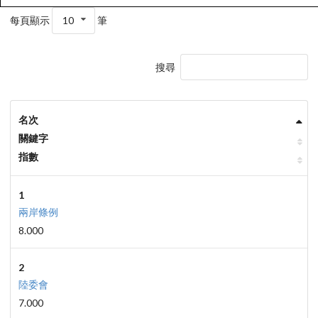
每頁顯示
10
筆
搜尋
名次
關鍵字
指數
1
兩岸條例
8.000
2
陸委會
7.000