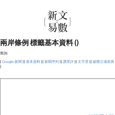
兩岸條例 標籤基本資料 ()
查詢:
|
Google 新聞
||
基本資料
||
新聞序列
||
讚享評
||
文字雲
||
媒體立場差異
|