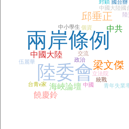
封鎖
國台辦
中國大陸國
邱垂正
陸
中小學生
中共
個資
兩岸條例
中國大陸
交流
政治
伍麗華
梁文傑
陸委會
立法院
統戰
台青e家
中國
海峽論壇
青年失業
饒慶鈴