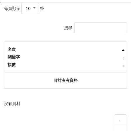
每頁顯示
10
筆
搜尋
名次
關鍵字
指數
目前沒有資料
沒有資料
‹