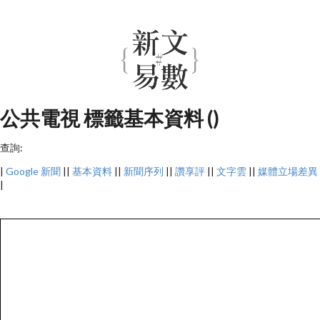
公共電視 標籤基本資料 ()
查詢:
|
Google 新聞
||
基本資料
||
新聞序列
||
讚享評
||
文字雲
||
媒體立場差異
|