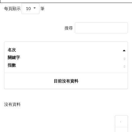
每頁顯示
10
筆
搜尋
名次
關鍵字
指數
目前沒有資料
沒有資料
‹