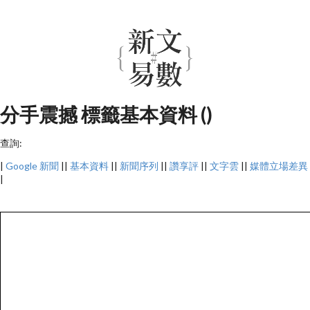
分手震撼 標籤基本資料 ()
查詢:
|
Google 新聞
||
基本資料
||
新聞序列
||
讚享評
||
文字雲
||
媒體立場差異
|