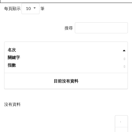
每頁顯示
10
筆
搜尋
名次
關鍵字
指數
目前沒有資料
沒有資料
‹