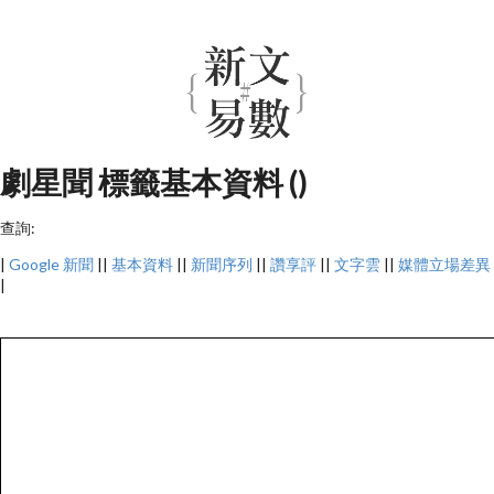
劇星聞 標籤基本資料 ()
查詢:
|
Google 新聞
||
基本資料
||
新聞序列
||
讚享評
||
文字雲
||
媒體立場差異
|