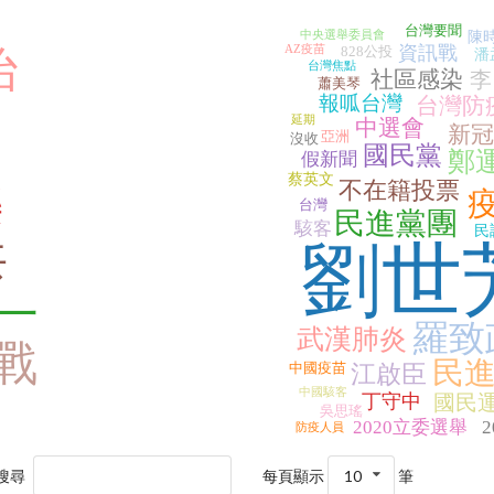
台灣要聞
中央選舉委員會
陳
AZ疫苗
資訊戰
828公投
治
潘
台灣焦點
社區感染
李
蕭美琴
報呱台灣
台灣防
延期
中選會
新冠
亞洲
沒收
國民黨
鄭
假新聞
蔡英文
不在籍投票
樂
台灣
民進黨團
駭客
民
共
劉世
一
羅致
武漢肺炎
戰
民
中國疫苗
江啟臣
中國駭客
丁守中
國民
吳思瑤
2020立委選舉
防疫人員
搜尋
每頁顯示
10
筆