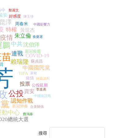
時中
鄭麗文
孟安
好感度
陳玉珍
昆澤
周春米
中國影響力
疫
特權
黃世杰
朱立倫
疫情
食藥署
中共
運鵬
沈伯洋
新冠疫苗
連戰
疫苗
COVID-19
賴瑞隆
蘇貞昌
調
中國國民黨
芳
TIFA
萊豬
疫情
經貿談判
投票
公投延期
李進勇
資安
政
公投
中國資訊戰
認知作戰
進黨
新冠肺炎
台美關係
運動中心
費鴻泰
2020總統大選
搜尋