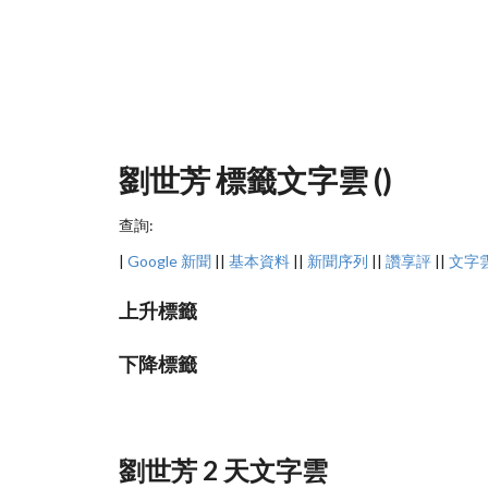
劉世芳 標籤文字雲 ()
查詢:
|
Google 新聞
||
基本資料
||
新聞序列
||
讚享評
||
文字
上升標籤
下降標籤
劉世芳 2 天文字雲