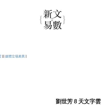
雲
||
媒體立場差異
|
劉世芳 8 天文字雲