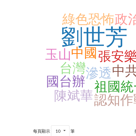
綠色恐怖
政
劉世芳
中國
玉山
張安
台灣
中
滲透
國台辦
祖國統
陳斌華
認知作
每頁顯示
10
筆