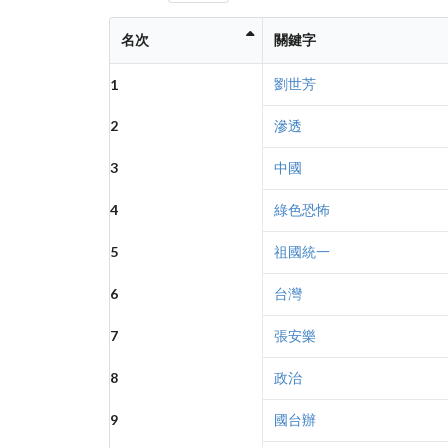
名次
關鍵字
劉世芳
1
2
滲透
3
中國
4
綠色恐怖
5
祖國統一
6
台灣
7
張安樂
8
政治
9
國台辦