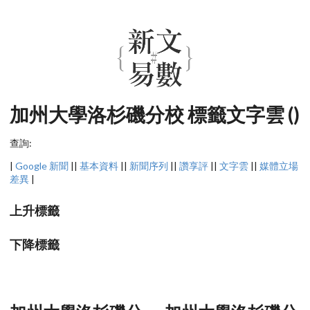
加州大學洛杉磯分校 標籤文字雲 ()
查詢:
|
Google 新聞
||
基本資料
||
新聞序列
||
讚享評
||
文字雲
||
媒體立場
差異
|
上升標籤
下降標籤