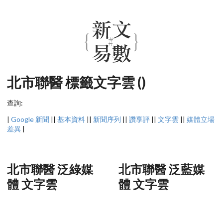
北市聯醫 標籤文字雲 ()
查詢:
|
Google 新聞
||
基本資料
||
新聞序列
||
讚享評
||
文字雲
||
媒體立場
差異
|
北市聯醫 泛綠媒
北市聯醫 泛藍媒
體 文字雲
體 文字雲