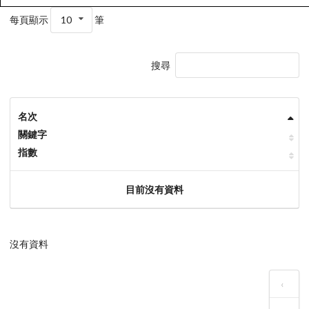
每頁顯示
10
筆
搜尋
名次
關鍵字
指數
目前沒有資料
沒有資料
‹