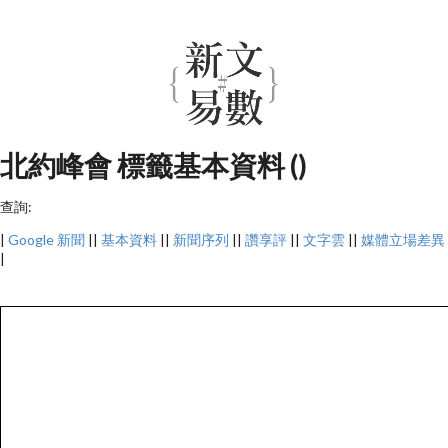
北約峰會 標籤基本資料 ()
查詢:
|
Google 新聞
||
基本資料
||
新聞序列
||
讚享評
||
文字雲
||
媒體立場差異
|