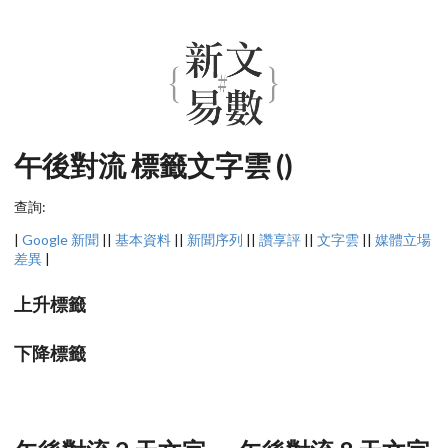
午後對流 標籤文字雲 ()
查詢:
|
Google 新聞
||
基本資料
||
新聞序列
||
讚享評
||
文字雲
||
媒體立場
差異
|
上升標籤
下降標籤