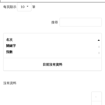
每頁顯示
10
筆
搜尋
名次
關鍵字
指數
目前沒有資料
沒有資料
‹