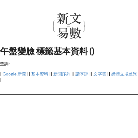
午盤變臉 標籤基本資料 ()
查詢:
|
Google 新聞
||
基本資料
||
新聞序列
||
讚享評
||
文字雲
||
媒體立場差異
|