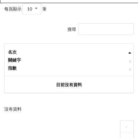
每頁顯示
10
筆
搜尋
名次
關鍵字
指數
目前沒有資料
沒有資料
‹