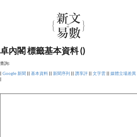
卓內閣 標籤基本資料 ()
查詢:
|
Google 新聞
||
基本資料
||
新聞序列
||
讚享評
||
文字雲
||
媒體立場差異
|