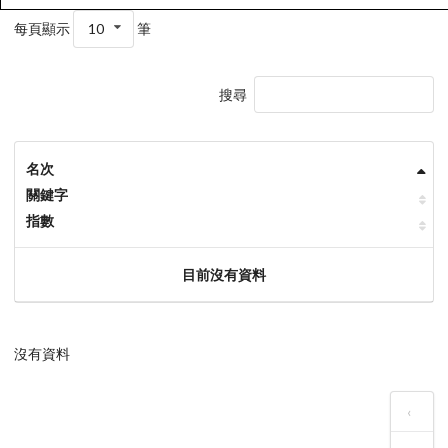
每頁顯示
10
筆
搜尋
名次
關鍵字
指數
目前沒有資料
沒有資料
‹