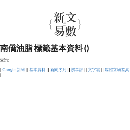
南僑油脂 標籤基本資料 ()
查詢:
|
Google 新聞
||
基本資料
||
新聞序列
||
讚享評
||
文字雲
||
媒體立場差異
|