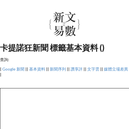
卡提諾狂新聞 標籤基本資料 ()
查詢:
|
Google 新聞
||
基本資料
||
新聞序列
||
讚享評
||
文字雲
||
媒體立場差異
|