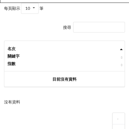
每頁顯示
10
筆
搜尋
名次
關鍵字
指數
目前沒有資料
沒有資料
‹