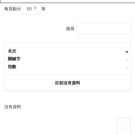
每頁顯示
10
筆
搜尋
名次
關鍵字
指數
目前沒有資料
沒有資料
‹