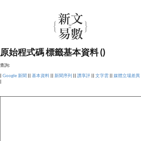
原始程式碼 標籤基本資料 ()
查詢:
|
Google 新聞
||
基本資料
||
新聞序列
||
讚享評
||
文字雲
||
媒體立場差異
|