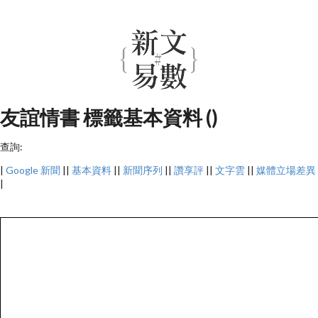
友誼情書 標籤基本資料 ()
查詢:
|
Google 新聞
||
基本資料
||
新聞序列
||
讚享評
||
文字雲
||
媒體立場差異
|