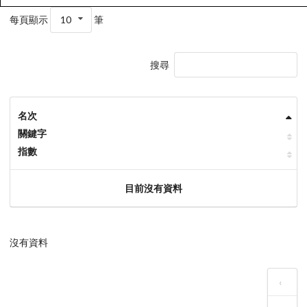
每頁顯示
10
筆
搜尋
名次
關鍵字
指數
目前沒有資料
沒有資料
‹