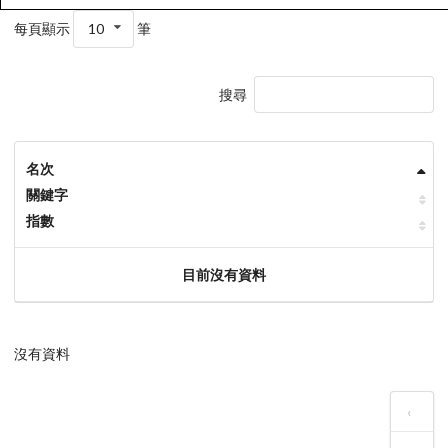
每頁顯示
10
筆
搜尋
名次
關鍵字
指數
目前沒有資料
沒有資料
‹