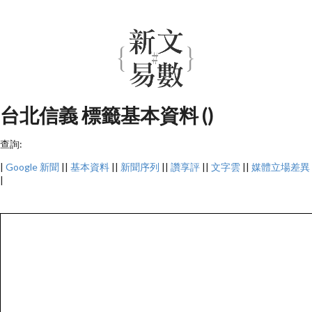
台北信義 標籤基本資料 ()
查詢:
|
Google 新聞
||
基本資料
||
新聞序列
||
讚享評
||
文字雲
||
媒體立場差異
|