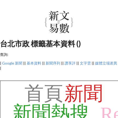
台北市政 標籤基本資料 ()
查詢:
|
Google 新聞
||
基本資料
||
新聞序列
||
讚享評
||
文字雲
||
媒體立場差異
|
首頁
新聞
新聞熱搜
Re