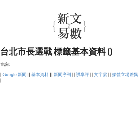
台北市長選戰 標籤基本資料 ()
查詢:
|
Google 新聞
||
基本資料
||
新聞序列
||
讚享評
||
文字雲
||
媒體立場差異
|