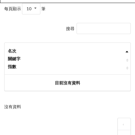
每頁顯示
10
筆
搜尋
名次
關鍵字
指數
目前沒有資料
沒有資料
‹