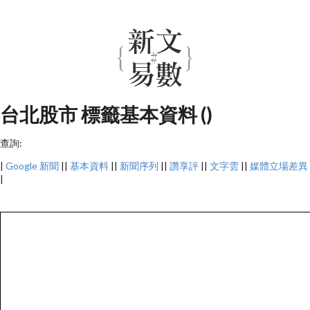
台北股市 標籤基本資料 ()
查詢:
|
Google 新聞
||
基本資料
||
新聞序列
||
讚享評
||
文字雲
||
媒體立場差異
|