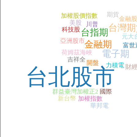
期貨
加權股價指數
金融
美股
川普
台灣期
科技股
台指期
元大台
亞洲股市
金融期
富世
電子期
荷姆茲海峽
吉祥全
開盤
力積電
財
台北股市
群益臺灣加權正2
國際
新台幣
加權指數
華邦電