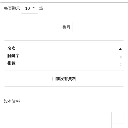
每頁顯示
10
筆
搜尋
名次
關鍵字
指數
目前沒有資料
沒有資料
‹