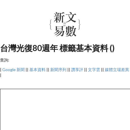
台灣光復80週年 標籤基本資料 ()
查詢:
|
Google 新聞
||
基本資料
||
新聞序列
||
讚享評
||
文字雲
||
媒體立場差異
|