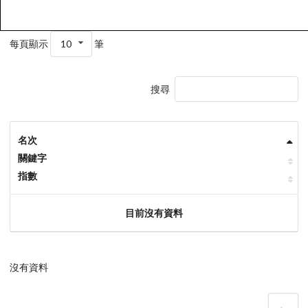
每頁顯示
10
筆
搜尋
名次
關鍵字
指數
目前沒有資料
沒有資料
‹