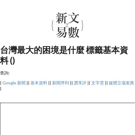
台灣最大的困境是什麼 標籤基本資
料 ()
查詢:
|
Google 新聞
||
基本資料
||
新聞序列
||
讚享評
||
文字雲
||
媒體立場差異
|