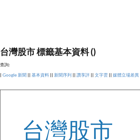
台灣股市 標籤基本資料 ()
查詢:
|
Google 新聞
||
基本資料
||
新聞序列
||
讚享評
||
文字雲
||
媒體立場差異
台灣股市