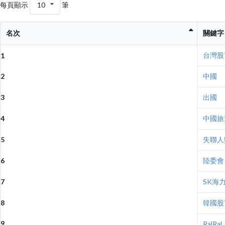
每頁顯示
10
筆
名次
關鍵字
台灣股
1
2
中國
3
出國
4
中國旅
5
失聯人
6
陸委會
7
SK海
8
韓國股
9
RalRal