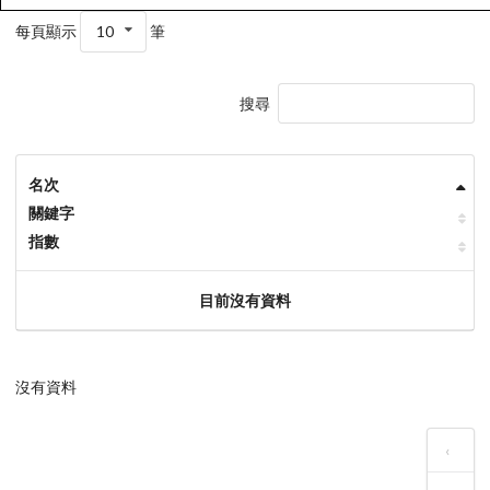
每頁顯示
10
筆
搜尋
名次
關鍵字
指數
目前沒有資料
沒有資料
‹