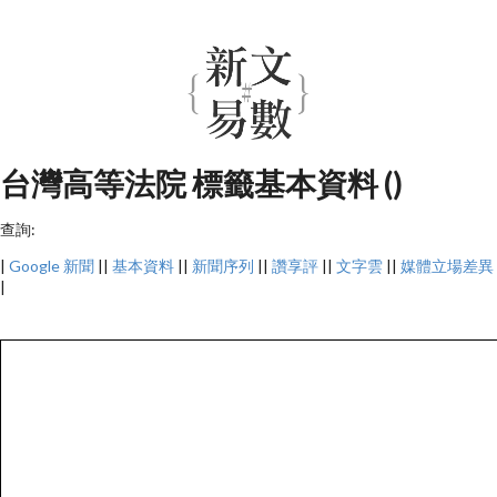
台灣高等法院 標籤基本資料 ()
查詢:
|
Google 新聞
||
基本資料
||
新聞序列
||
讚享評
||
文字雲
||
媒體立場差異
|