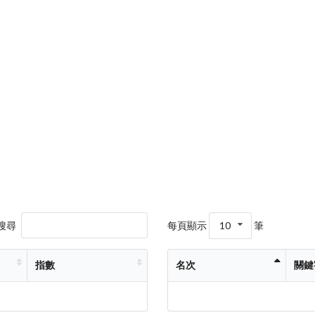
搜尋
每頁顯示
10
筆
指數
名次
關鍵