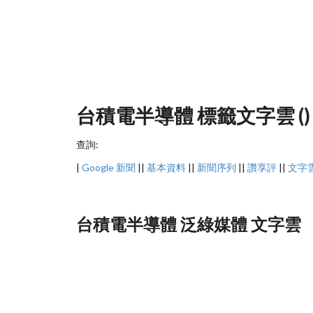
台積電半導體 標籤文字雲 ()
查詢:
|
Google 新聞
||
基本資料
||
新聞序列
||
讚享評
||
文字
台積電半導體 泛綠媒體 文字雲