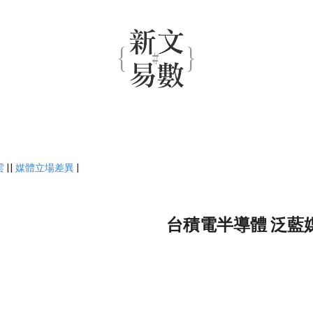
雲
||
媒體立場差異
|
台積電半導體 泛藍