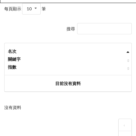
每頁顯示
10
筆
搜尋
名次
關鍵字
指數
目前沒有資料
沒有資料
‹