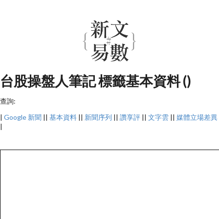
台股操盤人筆記 標籤基本資料 ()
查詢:
|
Google 新聞
||
基本資料
||
新聞序列
||
讚享評
||
文字雲
||
媒體立場差異
|