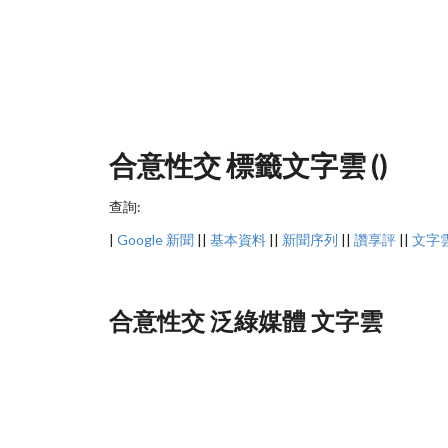
合意性交 標籤文字雲 ()
查詢:
|
Google 新聞
||
基本資料
||
新聞序列
||
讚享評
||
文字
合意性交 泛綠媒體 文字雲