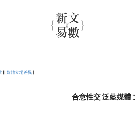
雲
||
媒體立場差異
|
合意性交 泛藍媒體