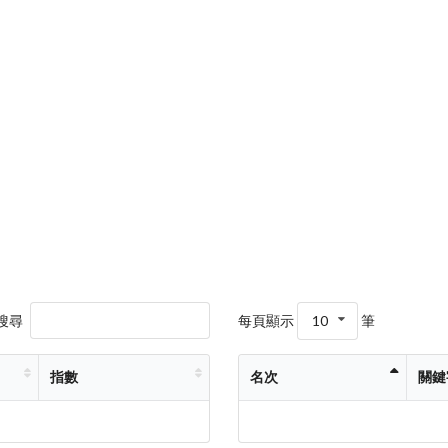
搜尋
每頁顯示
10
筆
指數
名次
關鍵