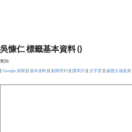
吳慷仁 標籤基本資料 ()
查詢:
|
Google 新聞
||
基本資料
||
新聞序列
||
讚享評
||
文字雲
||
媒體立場差異