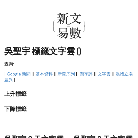
吳聖宇 標籤文字雲 ()
查詢:
|
Google 新聞
||
基本資料
||
新聞序列
||
讚享評
||
文字雲
||
媒體立場
差異
|
上升標籤
下降標籤