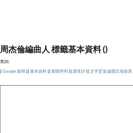
周杰倫編曲人 標籤基本資料 ()
查詢:
|
Google 新聞
||
基本資料
||
新聞序列
||
讚享評
||
文字雲
||
媒體立場差異