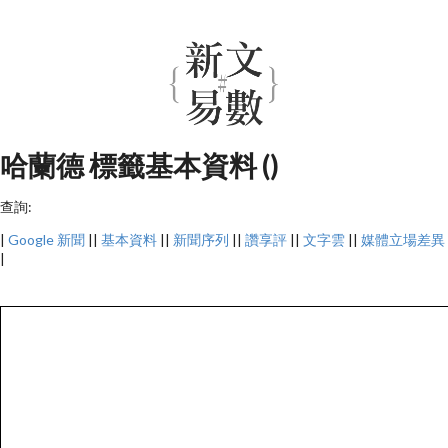
哈蘭德 標籤基本資料 ()
查詢:
|
Google 新聞
||
基本資料
||
新聞序列
||
讚享評
||
文字雲
||
媒體立場差異
|