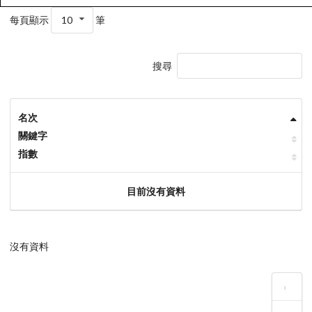
每頁顯示
10
筆
搜尋
名次
關鍵字
指數
目前沒有資料
沒有資料
‹